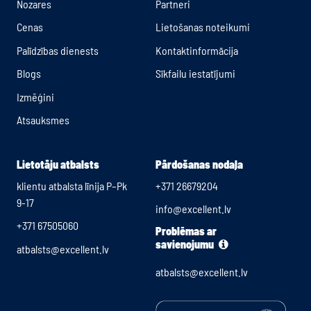
Nozares
Partneri
Cenas
Lietošanas noteikumi
Palīdzības dienests
Kontaktinformācija
Blogs
Sīkfailu iestatījumi
Izmēģini
Atsauksmes
Lietotāju atbalsts
Pārdošanas nodaļa
klientu atbalsta līnija P–Pk
+371 26679204
9-17
info@excellent.lv
+371 67505060
Problēmas ar
savienojumu
atbalsts@excellent.lv
atbalsts@excellent.lv