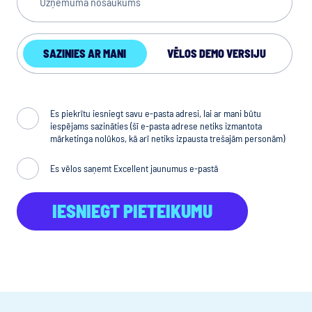
SAZINIES AR MANI
VĒLOS DEMO VERSIJU
Submit Form
Es piekrītu iesniegt savu e-pasta adresi, lai ar mani būtu
iespējams sazināties (šī e-pasta adrese netiks izmantota
mārketinga nolūkos, kā arī netiks izpausta trešajām personām)
Es vēlos saņemt Excellent jaunumus e-pastā
IESNIEGT PIETEIKUMU