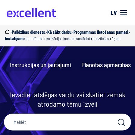
LV
>
Palīdzības dienests
>
Kā sākt darbu
>
Programmas lietošanas pamati
>
Iestatījumi
>
Iestatījums realizācijas kontam sastādot realizācijas rēķinu
Instrukcijas un jautājumi
Plānotās apmācības
Ievadiet atslēgas vārdu vai skatiet zemāk
atrodamo tēmu izvēli