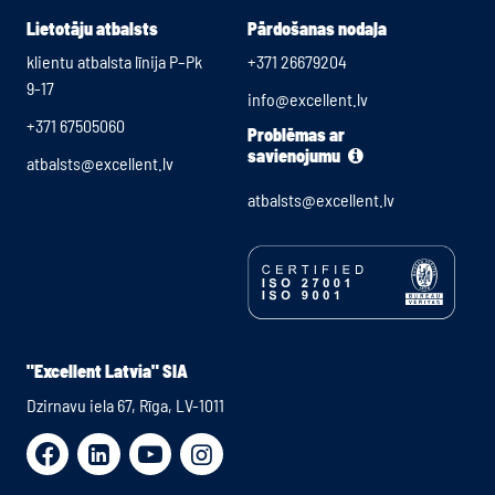
Lietotāju atbalsts
Pārdošanas nodaļa
klientu atbalsta līnija P–Pk
+371 26679204
9-17
info@excellent.lv
+371 67505060
Problēmas ar
savienojumu
atbalsts@excellent.lv
atbalsts@excellent.lv
"Excellent Latvia" SIA
Dzirnavu iela 67, Rīga, LV-1011