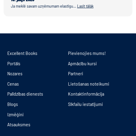
Ja meklē savam uzņēmumam elastīgu…
Lasīt tālāk
Excellent Books
Pievienojies mums!
Portāls
Apmācību kursi
Nozares
Partneri
Cenas
Lietošanas noteikumi
Palīdzības dienests
Kontaktinformācija
Blogs
Sīkfailu iestatījumi
Izmēģini
Atsauksmes