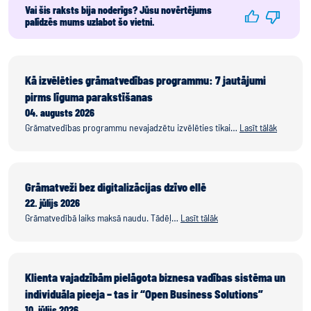
Vai šis raksts bija noderīgs? Jūsu novērtējums
palīdzēs mums uzlabot šo vietni.
Kā izvēlēties grāmatvedības programmu: 7 jautājumi
pirms līguma parakstīšanas
04. augusts 2026
Grāmatvedības programmu nevajadzētu izvēlēties tikai…
Lasīt tālāk
Grāmatveži bez digitalizācijas dzīvo ellē
22. jūlijs 2026
Grāmatvedībā laiks maksā naudu. Tādēļ…
Lasīt tālāk
Klienta vajadzībām pielāgota biznesa vadības sistēma un
individuāla pieeja – tas ir “Open Business Solutions”
10. jūlijs 2026