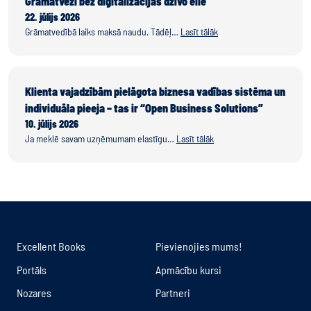
Grāmatveži bez digitalizācijas dzīvo ellē
22. jūlijs 2026
Grāmatvedībā laiks maksā naudu. Tādēļ…
Lasīt tālāk
Klienta vajadzībām pielāgota biznesa vadības sistēma un
individuāla pieeja – tas ir “Open Business Solutions”
10. jūlijs 2026
Ja meklē savam uzņēmumam elastīgu…
Lasīt tālāk
Excellent Books
Pievienojies mums!
Portāls
Apmācību kursi
Nozares
Partneri