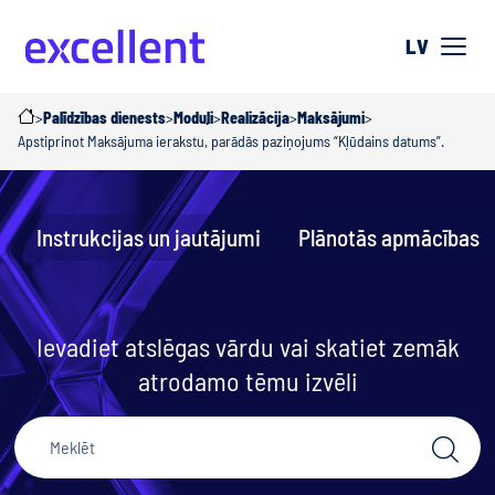
LV
>
Palīdzības dienests
>
Moduļi
>
Realizācija
>
Maksājumi
>
Apstiprinot Maksājuma ierakstu, parādās paziņojums “Kļūdains datums”.
Instrukcijas un jautājumi
Plānotās apmācības
Ievadiet atslēgas vārdu vai skatiet zemāk
atrodamo tēmu izvēli