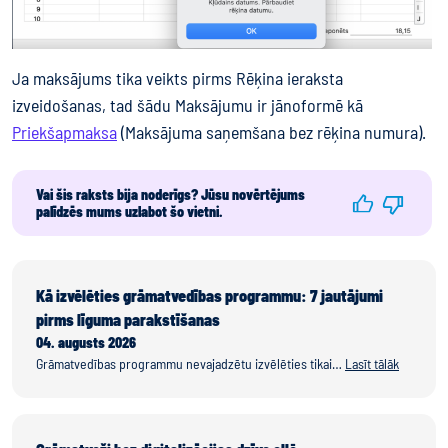
Ja maksājums tika veikts pirms Rēķina ieraksta
izveidošanas, tad šādu Maksājumu ir jānoformē kā
Priekšapmaksa
(Maksājuma saņemšana bez rēķina numura).
Vai šis raksts bija noderīgs? Jūsu novērtējums
palīdzēs mums uzlabot šo vietni.
Kā izvēlēties grāmatvedības programmu: 7 jautājumi
pirms līguma parakstīšanas
04. augusts 2026
Grāmatvedības programmu nevajadzētu izvēlēties tikai…
Lasīt tālāk