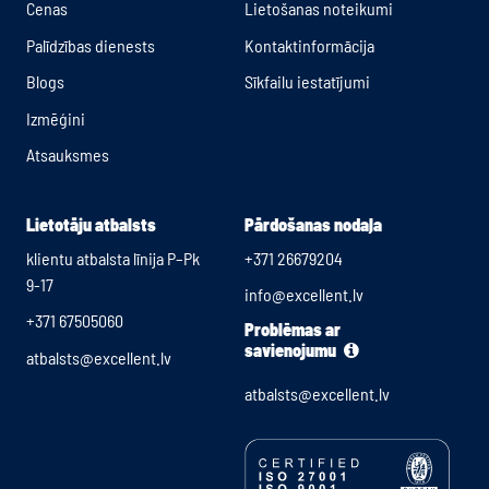
Cenas
Lietošanas noteikumi
Palīdzības dienests
Kontaktinformācija
Blogs
Sīkfailu iestatījumi
Izmēģini
Atsauksmes
Lietotāju atbalsts
Pārdošanas nodaļa
klientu atbalsta līnija P–Pk
+371 26679204
9-17
info@excellent.lv
+371 67505060
Problēmas ar
savienojumu
atbalsts@excellent.lv
atbalsts@excellent.lv