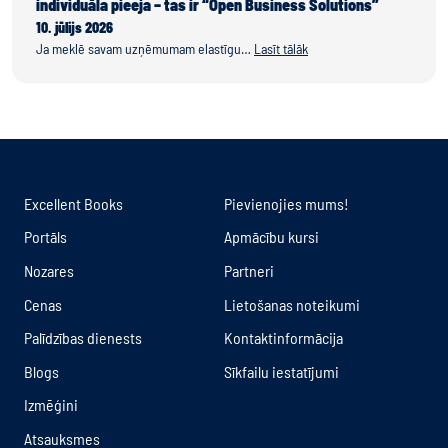
individuāla pieeja – tas ir “Open Business Solutions”
10. jūlijs 2026
Ja meklē savam uzņēmumam elastīgu…
Lasīt tālāk
Excellent Books
Pievienojies mums!
Portāls
Apmācību kursi
Nozares
Partneri
Cenas
Lietošanas noteikumi
Palīdzības dienests
Kontaktinformācija
Blogs
Sīkfailu iestatījumi
Izmēģini
Atsauksmes