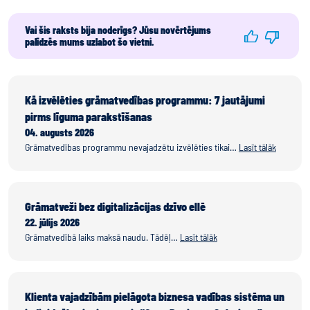
Vai šis raksts bija noderīgs? Jūsu novērtējums
palīdzēs mums uzlabot šo vietni.
Kā izvēlēties grāmatvedības programmu: 7 jautājumi
pirms līguma parakstīšanas
04. augusts 2026
Grāmatvedības programmu nevajadzētu izvēlēties tikai…
Lasīt tālāk
Grāmatveži bez digitalizācijas dzīvo ellē
22. jūlijs 2026
Grāmatvedībā laiks maksā naudu. Tādēļ…
Lasīt tālāk
Klienta vajadzībām pielāgota biznesa vadības sistēma un