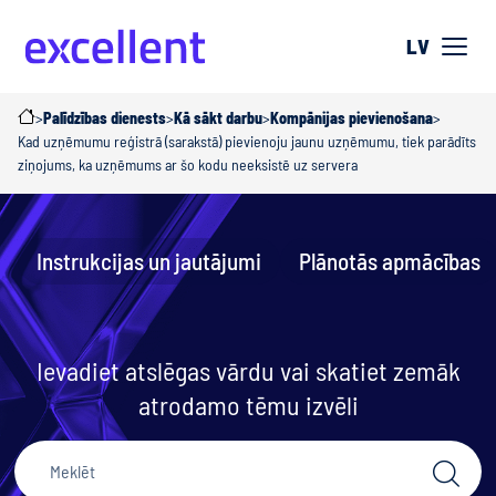
LV
>
Palīdzības dienests
>
Kā sākt darbu
>
Kompānijas pievienošana
>
Kad uzņēmumu reģistrā (sarakstā) pievienoju jaunu uzņēmumu, tiek parādīts
ziņojums, ka uzņēmums ar šo kodu neeksistē uz servera
Instrukcijas un jautājumi
Plānotās apmācības
Ievadiet atslēgas vārdu vai skatiet zemāk
atrodamo tēmu izvēli