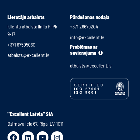
Lietotāju atbalsts
Pārdošanas nodaļa
klientu atbalsta līnija P–Pk
+371 26679204
9-17
info@excellent.lv
+371 67505060
Problēmas ar
savienojumu
atbalsts@excellent.lv
atbalsts@excellent.lv
"Excellent Latvia" SIA
Dzirnavu iela 67, Rīga, LV-1011