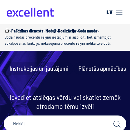
LV
>
Palīdzības dienests
>
Moduļi
>
Realizācija
>
Soda nauda
>
Soda naudas procentu rēķinu iestatījumi ir aizpildīti, bet, izmantojot
apkalpošanas funkciju, nokavējuma procentu rēķini netika izveidoti.
Instrukcijas un jautājumi
Plānotās apmācības
Ievadiet atslēgas vārdu vai skatiet zemāk
atrodamo tēmu izvēli