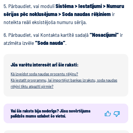
5. Pārbaudiet, vai modulī
Sistēma > Iestatījumi > Numuru
sērijas pēc noklusējuma > Soda naudas rēķiniem
ir
noteikta reāli eksistējoša numuru sērija.
6. Pārbaudiet, vai Kontakta kartītē sadaļā
“Nosacījumi”
ir
atzīmēta izvēle
“Soda nauda”
.
Jūs varētu interesēt arī šie raksti:
Kā izveidot soda naudas procentu rēķinu?
Kā iestatīt programmu, lai importējot bankas izrakstu, soda naudas
rēķini tiktu atpazīti pirmie?
Vai šis raksts bija noderīgs? Jūsu novērtējums
palīdzēs mums uzlabot šo vietni.