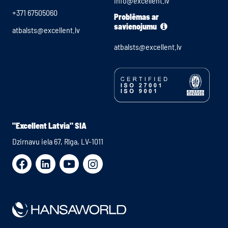
info@excellent.lv
+371 67505060
Problēmas ar
savienojumu
atbalsts@excellent.lv
atbalsts@excellent.lv
"Excellent Latvia" SIA
Dzirnavu iela 67, Rīga, LV-1011