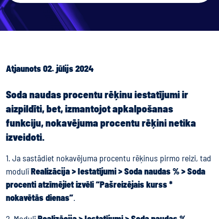
Atjaunots 02. jūlijs 2024
Soda naudas procentu rēķinu iestatījumi ir
aizpildīti, bet, izmantojot apkalpošanas
funkciju, nokavējuma procentu rēķini netika
izveidoti.
1. Ja sastādiet nokavējuma procentu rēķinus pirmo reizi, tad
modulī
Realizācija > Iestatījumi > Soda naudas % > Soda
procenti atzīmējiet izvēli “Pašreizējais kurss *
nokavētās dienas”
.
2. Modulī
Realizācija > Iestatījumi > Soda naudas %