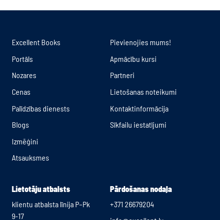
Excellent Books
Pievienojies mums!
Portāls
Apmācību kursi
Nozares
Partneri
Cenas
Lietošanas noteikumi
Palīdzības dienests
Kontaktinformācija
Blogs
Sīkfailu iestatījumi
Izmēģini
Atsauksmes
Lietotāju atbalsts
Pārdošanas nodaļa
klientu atbalsta līnija P–Pk
+371 26679204
9-17