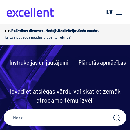
LV
>
Palīdzības dienests
>
Moduļi
>
Realizācija
>
Soda nauda
>
Kā izveidot soda naudas procentu rēķinu?
Instrukcijas un jautājumi
Plānotās apmācības
Ievadiet atslēgas vārdu vai skatiet zemāk
atrodamo tēmu izvēli