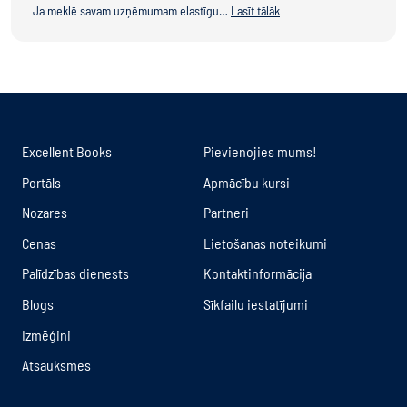
Ja meklē savam uzņēmumam elastīgu…
Lasīt tālāk
Excellent Books
Pievienojies mums!
Portāls
Apmācību kursi
Nozares
Partneri
Cenas
Lietošanas noteikumi
Palīdzības dienests
Kontaktinformācija
Blogs
Sīkfailu iestatījumi
Izmēģini
Atsauksmes