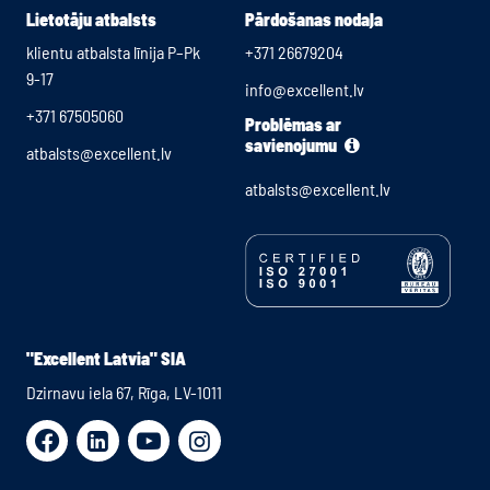
Lietotāju atbalsts
Pārdošanas nodaļa
klientu atbalsta līnija P–Pk
+371 26679204
9-17
info@excellent.lv
+371 67505060
Problēmas ar
savienojumu
atbalsts@excellent.lv
atbalsts@excellent.lv
"Excellent Latvia" SIA
Dzirnavu iela 67, Rīga, LV-1011