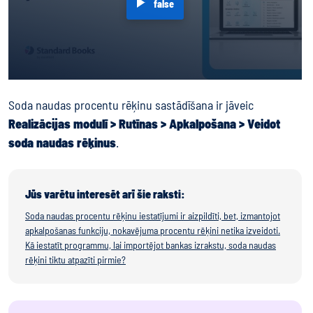
false
Soda naudas procentu rēķinu sastādīšana ir jāveic
Realizācijas modulī > Rutīnas > Apkalpošana > Veidot
soda naudas rēķinus
.
Jūs varētu interesēt arī šie raksti:
Soda naudas procentu rēķinu iestatījumi ir aizpildīti, bet, izmantojot
apkalpošanas funkciju, nokavējuma procentu rēķini netika izveidoti.
Kā iestatīt programmu, lai importējot bankas izrakstu, soda naudas
rēķini tiktu atpazīti pirmie?