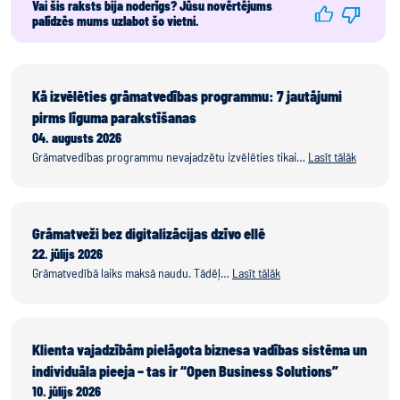
Vai šis raksts bija noderīgs? Jūsu novērtējums
palīdzēs mums uzlabot šo vietni.
Kā izvēlēties grāmatvedības programmu: 7 jautājumi
pirms līguma parakstīšanas
04. augusts 2026
Grāmatvedības programmu nevajadzētu izvēlēties tikai…
Lasīt tālāk
Grāmatveži bez digitalizācijas dzīvo ellē
22. jūlijs 2026
Grāmatvedībā laiks maksā naudu. Tādēļ…
Lasīt tālāk
Klienta vajadzībām pielāgota biznesa vadības sistēma un
individuāla pieeja – tas ir “Open Business Solutions”
10. jūlijs 2026