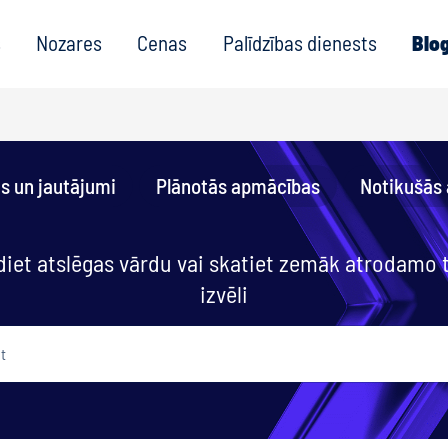
s
Nozares
Cenas
Palīdzības dienests
Blo
as un jautājumi
Plānotās apmācības
Notikušās
diet atslēgas vārdu vai skatiet zemāk atrodamo
izvēli