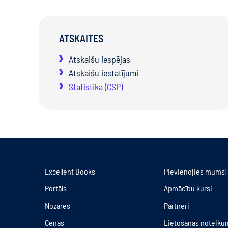
ATSKAITES
Atskaišu iespējas
Atskaišu iestatījumi
Statistika (CSP)
Excellent Books
Pievienojies mums!
Portāls
Apmācību kursi
Nozares
Partneri
Cenas
Lietošanas noteiku