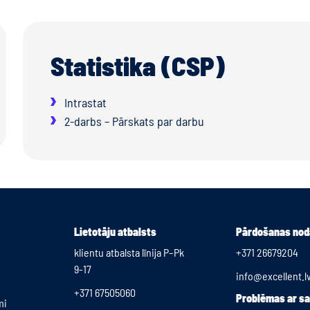
Statistika (CSP)
Intrastat
2-darbs – Pārskats par darbu
Lietotāju atbalsts
Pārdošanas nod
klientu atbalsta līnija P–Pk
+371 26679204
9-17
info@excellent.l
+371 67505060
Problēmas ar s
mi