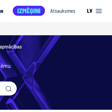
IZMĒĢINI
gs
Atsauksmes
LV
 apmācības
 tēmu