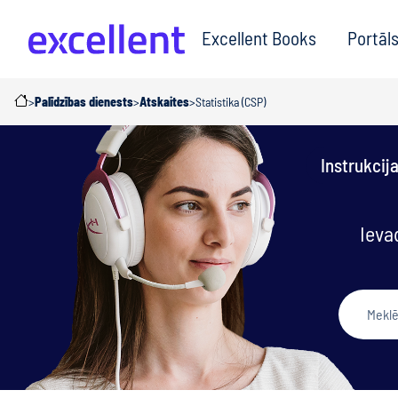
Excellent Books
Portāl
>
Palīdzības dienests
>
Atskaites
>
Statistika (CSP)
Instrukcij
Ieva