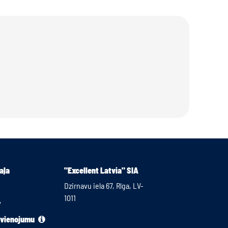
aļa
"Excellent Latvia" SIA
Dzirnavu iela 67, Rīga, LV-
1011
v
avienojumu