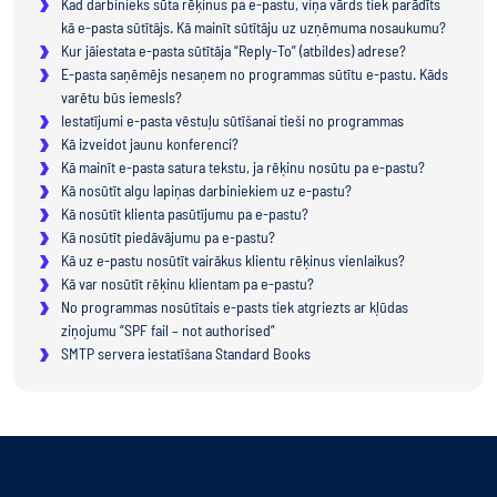
Kad darbinieks sūta rēķinus pa e-pastu, viņa vārds tiek parādīts
kā e-pasta sūtītājs. Kā mainīt sūtītāju uz uzņēmuma nosaukumu?
Kur jāiestata e-pasta sūtītāja “Reply-To” (atbildes) adrese?
E-pasta saņēmējs nesaņem no programmas sūtītu e-pastu. Kāds
varētu būs iemesls?
Iestatījumi e-pasta vēstuļu sūtīšanai tieši no programmas
Kā izveidot jaunu konferenci?
Kā mainīt e-pasta satura tekstu, ja rēķinu nosūtu pa e-pastu?
Kā nosūtīt algu lapiņas darbiniekiem uz e-pastu?
Kā nosūtīt klienta pasūtījumu pa e-pastu?
Kā nosūtīt piedāvājumu pa e-pastu?
Kā uz e-pastu nosūtīt vairākus klientu rēķinus vienlaikus?
Kā var nosūtīt rēķinu klientam pa e-pastu?
No programmas nosūtītais e-pasts tiek atgriezts ar kļūdas
ziņojumu “SPF fail – not authorised”
SMTP servera iestatīšana Standard Books