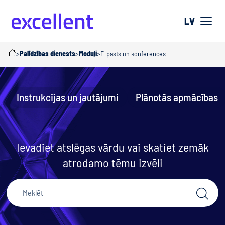
LV
>
Palīdzības dienests
>
Moduļi
>
E-pasts un konferences
Instrukcijas un jautājumi
Plānotās apmācības
Ievadiet atslēgas vārdu vai skatiet zemāk
atrodamo tēmu izvēli