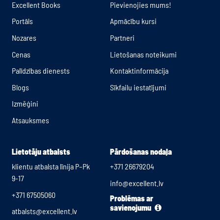
Excellent Books
Pievienojies mums!
Portāls
Apmācību kursi
Nozares
Partneri
Cenas
Lietošanas noteikumi
Palīdzības dienests
Kontaktinformācija
Blogs
Sīkfailu iestatījumi
Izmēģini
Atsauksmes
Lietotāju atbalsts
Pārdošanas nodaļa
klientu atbalsta līnija P–Pk
+371 26679204
9-17
info@excellent.lv
+371 67505060
Problēmas ar
savienojumu
atbalsts@excellent.lv