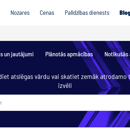
s
Nozares
Cenas
Palīdzības dienests
Blo
as un jautājumi
Plānotās apmācības
Notikušās
diet atslēgas vārdu vai skatiet zemāk atrodamo
izvēli