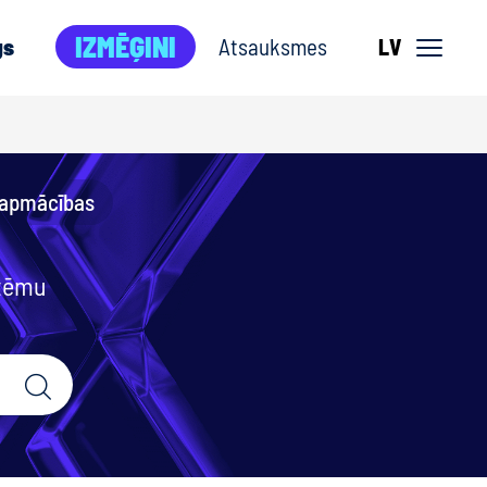
IZMĒĢINI
gs
Atsauksmes
LV
 apmācības
 tēmu