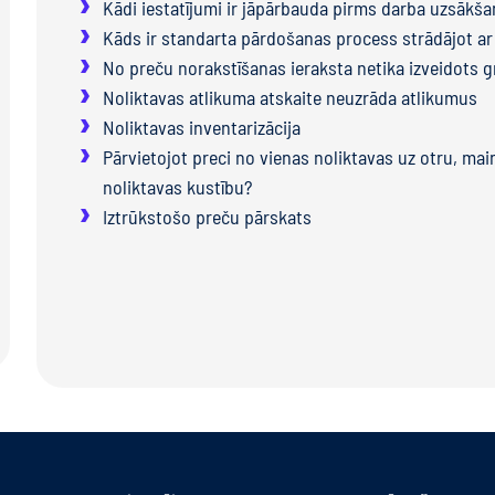
Kādi iestatījumi ir jāpārbauda pirms darba uzsākš
Kāds ir standarta pārdošanas process strādājot ar
No preču norakstīšanas ieraksta netika izveidots
Noliktavas atlikuma atskaite neuzrāda atlikumus
Noliktavas inventarizācija
Pārvietojot preci no vienas noliktavas uz otru, mai
noliktavas kustību?
Iztrūkstošo preču pārskats