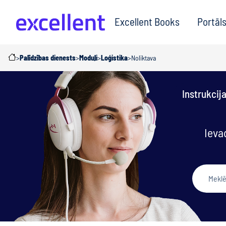
Excellent Books
Portāl
>
Palīdzības dienests
>
Moduļi
>
Loģistika
>
Noliktava
Instrukcij
Ieva