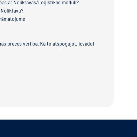
anas ar Noliktavas/Loģistikas moduli?
 Noliktavu?
 grāmatojums
nās preces vērtība. Kā to atspoguļot, ievadot